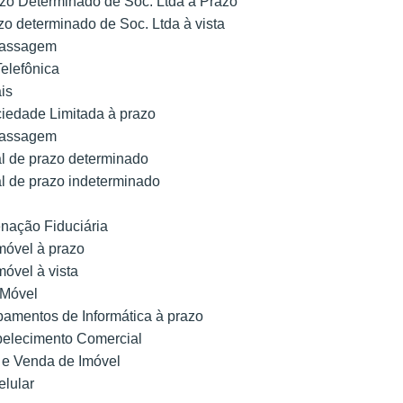
zo Determinado de Soc. Ltda à Prazo
zo determinado de Soc. Ltda à vista
 Passagem
Telefônica
ais
iedade Limitada à prazo
 Passagem
l de prazo determinado
l de prazo indeterminado
nação Fiduciária
móvel à prazo
óvel à vista
 Móvel
amentos de Informática à prazo
belecimento Comercial
 e Venda de Imóvel
elular