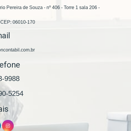
io Pereira de Souza - nº 406 - Torre 1 sala 206 -
 CEP: 06010-170
ail
ncontabil.com.br
lefone
3-9988
90-5254
ais