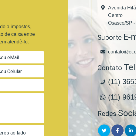
Avenida Hilár
Centro
Osasco/SP -
do a impostos,
o de caixa entre
E-m
Suporte
 em atendê-lo.
contato@eco
Te
Contato
(11) 365
(11) 961
Soci
Redes