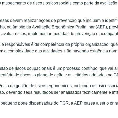
 mapeamento de riscos psicossociais como parte da avaliação 
sas devem realizar ações de prevenção que incluam a identific
alho, no âmbito da Avaliação Ergonômica Preliminar (AEP), pre
s, avaliar riscos, implementar medidas de prevenção e acompan
s e responsáveis é de competência da própria organização, que
m a complexidade das atividades, não havendo exigência normat
stão de riscos ocupacionais é um processo contínuo, que vai 
ventário de riscos, o plano de ação e os critérios adotados no 
ncia da gestão de riscos ergonômicos, incluindo os psicossoci
tão, devendo seus resultados ser analisados tecnicamente e in
pequeno porte dispensadas do PGR, a AEP passa a ser o prin