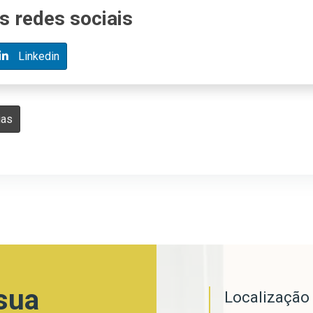
s redes sociais
Linkedin
ias
sua
Localizaçã